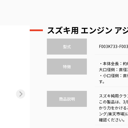
スズキ用 エンジン 
F003K733-F003
型式
・本体全長：約60
特徴
大口径側：直径3
・小口径側：直径
す。
スズキ純用クラ
商品説明
この製品は、3/
かり力をかけるこ
ング/楽天市場
確認ください。