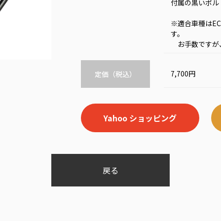
付属の黒いボル
※適合車種はEC
す。
お手数ですが、
7,700円
定価（税込）
Yahoo ショッピング
戻る