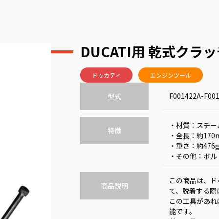
DUCATI用 乾式クラ
ドゥカティ
エンジンツール
F001422A-F001
型式
・材質：スチー
特徴
・全長：約170
・重さ：約476
・その他：ボルト
この商品は、ド
商品説明
て、脱着する際
この工具があれ
能です。