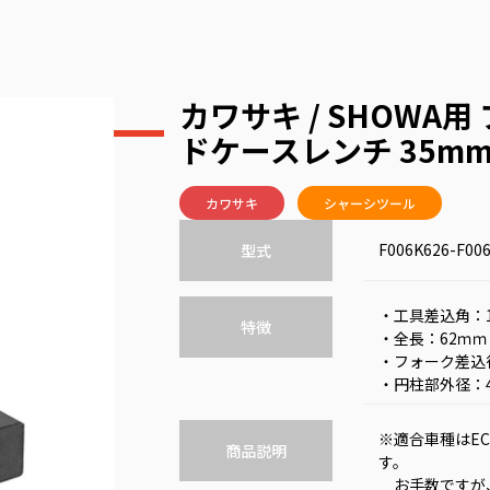
カワサキ / SHOWA
ドケースレンチ 35m
カワサキ
シャーシツール
F006K626-F006
型式
・工具差込角：1/
特徴
・全長：62ｍｍ
・フォーク差込
・円柱部外径：
※適合車種はEC
商品説明
す。
お手数ですが、